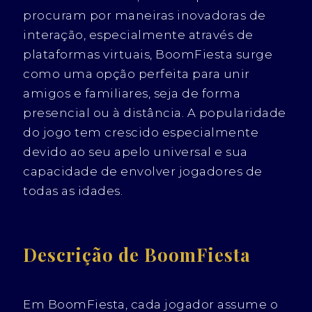
procuram por maneiras inovadoras de
interação, especialmente através de
plataformas virtuais, BoomFiesta surge
como uma opção perfeita para unir
amigos e familiares, seja de forma
presencial ou à distância. A popularidade
do jogo tem crescido especialmente
devido ao seu apelo universal e sua
capacidade de envolver jogadores de
todas as idades.
Descrição de BoomFiesta
Em BoomFiesta, cada jogador assume o