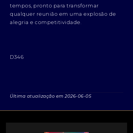
tempos, pronto para transformar
qualquer reunião em uma explosão de
alegria e competitividade.
D346
Última atualização em 2026-06-05