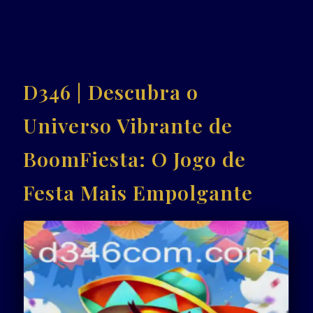
D346 | Descubra o
Universo Vibrante de
BoomFiesta: O Jogo de
Festa Mais Empolgante