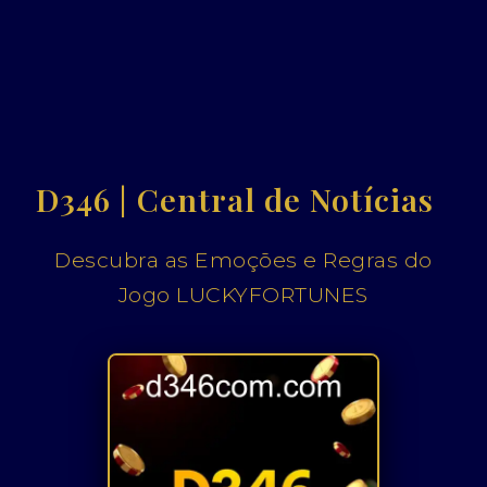
D346 | Central de Notícias
Descubra as Emoções e Regras do
Jogo LUCKYFORTUNES