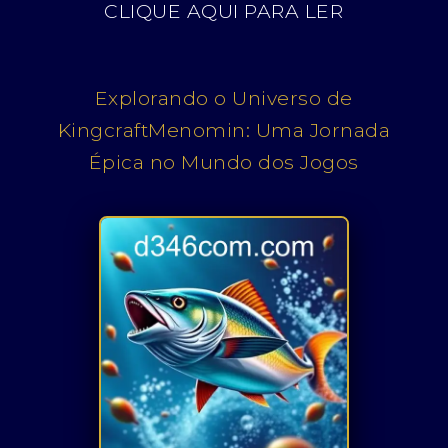
CLIQUE AQUI PARA LER
Explorando o Universo de
KingcraftMenomin: Uma Jornada
Épica no Mundo dos Jogos