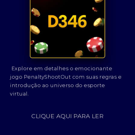
Explore em detalhes o emocionante
jogo PenaltyShootOut com suas regras e
introdução ao universo do esporte
virtual.
CLIQUE AQUI PARA LER