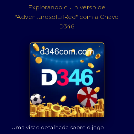
Explorando o Universo de
"AdventuresofLilRed" com a Chave
D346
Uma visão detalhada sobre o jogo