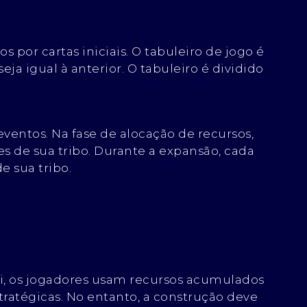
or cartas iniciais. O tabuleiro de jogo é
a igual à anterior. O tabuleiro é dividido
eventos. Na fase de alocação de recursos,
s de sua tribo. Durante a expansão, cada
e sua tribo.
ui, os jogadores usam recursos acumulados
ratégicas. No entanto, a construção deve