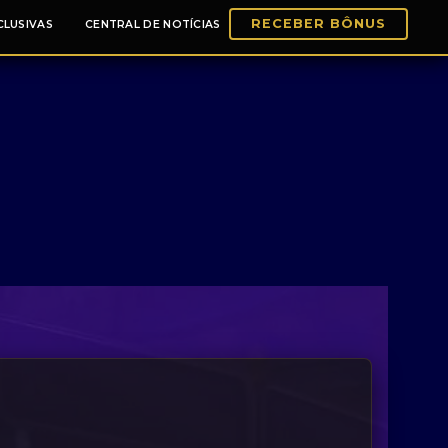
RECEBER BÔNUS
CLUSIVAS
CENTRAL DE NOTÍCIAS