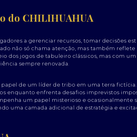
ção do CHILIHUAHUA
adores a gerenciar recursos, tomar decisões est
ado não só chama atenção, mas também reflete a
eio dos jogos de tabuleiro clássicos, mas com u
riência sempre renovada.
el de um líder de tribo em uma terra fictícia. O
s enquanto enfrenta desafios imprevistos impost
empenha um papel misterioso e ocasionalmente su
ndo uma camada adicional de estratégia e excita
UA