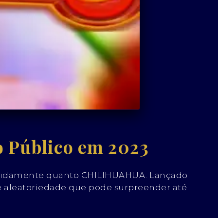
 Público em 2023
rapidamente quanto CHILIHUAHUA. Lançado
de aleatoriedade que pode surpreender até