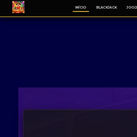
INÍCIO
BLACKJACK
JOGO