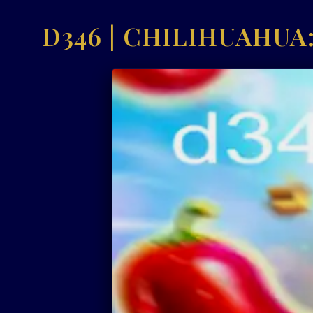
D346 | CHILIHUAHUA: 