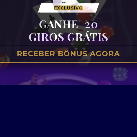
EXCLUSIVO
GANHE
20
GIROS GRÁTIS
RECEBER BÔNUS AGORA