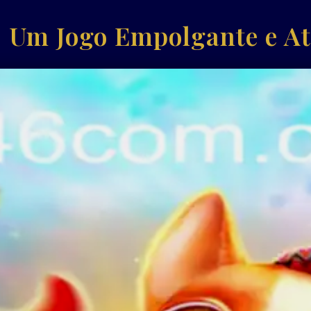
Um Jogo Empolgante e At