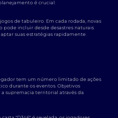
planejamento é crucial.
ogos de tabuleiro. Em cada rodada, novas
o pode incluir desde desastres naturais
aptar suas estratégias rapidamente.
 jogador tem um número limitado de ações
ico durante os eventos. Objetivos
 a supremacia territorial através da
 carta "D346" é revelada, os jogadores