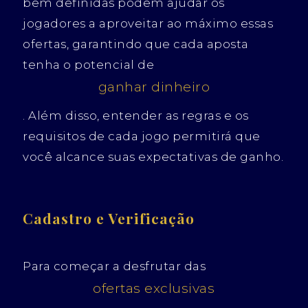
bem definidas podem ajudar os
jogadores a aproveitar ao máximo essas
ofertas, garantindo que cada aposta
tenha o potencial de
ganhar dinheiro
. Além disso, entender as regras e os
requisitos de cada jogo permitirá que
você alcance suas expectativas de ganho.
Cadastro e Verificação
Para começar a desfrutar das
ofertas exclusivas