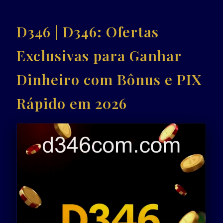
D346 | D346: Ofertas
Exclusivas para Ganhar
Dinheiro com Bônus e PIX
Rápido em 2026