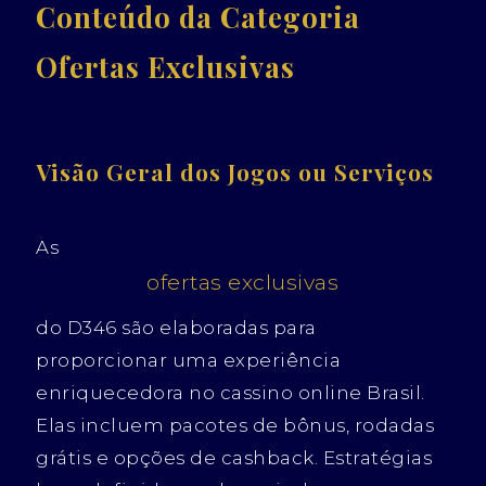
Conteúdo da Categoria
Ofertas Exclusivas
Visão Geral dos Jogos ou Serviços
As
ofertas exclusivas
do D346 são elaboradas para
proporcionar uma experiência
enriquecedora no cassino online Brasil.
Elas incluem pacotes de bônus, rodadas
grátis e opções de cashback. Estratégias