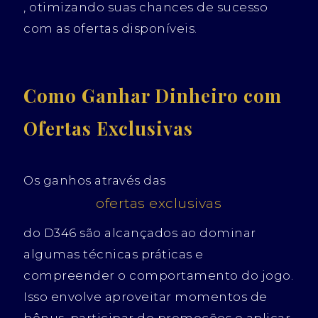
, otimizando suas chances de sucesso
com as ofertas disponíveis.
Como Ganhar Dinheiro com
Ofertas Exclusivas
Os ganhos através das
ofertas exclusivas
do D346 são alcançados ao dominar
algumas técnicas práticas e
compreender o comportamento do jogo.
Isso envolve aproveitar momentos de