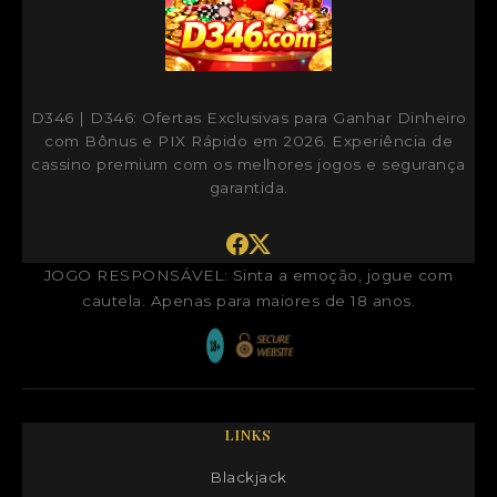
D346 | D346: Ofertas Exclusivas para Ganhar Dinheiro
com Bônus e PIX Rápido em 2026
. Experiência de
cassino premium com os melhores jogos e segurança
garantida.
JOGO RESPONSÁVEL: Sinta a emoção, jogue com
cautela. Apenas para maiores de 18 anos.
LINKS
Blackjack