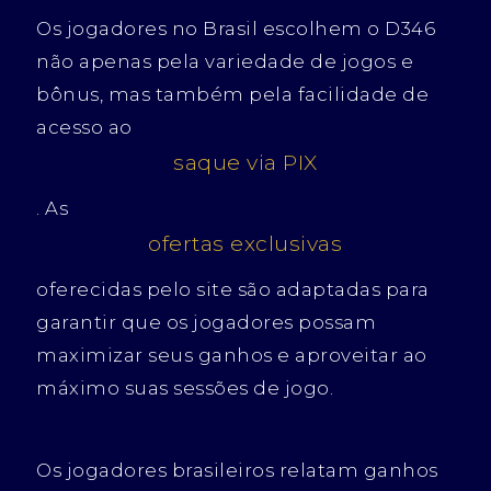
Os jogadores no Brasil escolhem o D346
não apenas pela variedade de jogos e
bônus, mas também pela facilidade de
acesso ao
saque via PIX
. As
ofertas exclusivas
oferecidas pelo site são adaptadas para
garantir que os jogadores possam
maximizar seus ganhos e aproveitar ao
máximo suas sessões de jogo.
Os jogadores brasileiros relatam ganhos