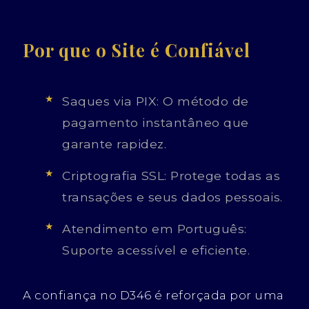
Por que o Site é Confiável
Saques via PIX
: O método de
pagamento instantâneo que
garante rapidez.
Criptografia SSL
: Protege todas as
transações e seus dados pessoais.
Atendimento em Português
:
Suporte acessível e eficiente.
A confiança no D346 é reforçada por uma