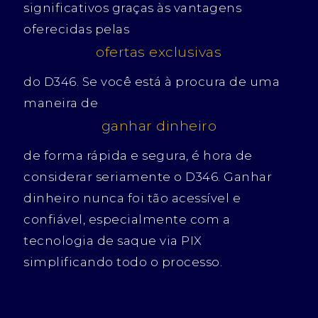
significativos graças às vantagens
oferecidas pelas
ofertas exclusivas
do D346. Se você está à procura de uma
maneira de
ganhar dinheiro
de forma rápida e segura, é hora de
considerar seriamente o D346. Ganhar
dinheiro nunca foi tão acessível e
confiável, especialmente com a
tecnologia de saque via PIX
simplificando todo o processo.