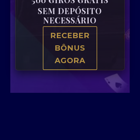
SEM DEPÓSITO
NECESSÁRIO
RECEBER
BÔNUS
AGORA