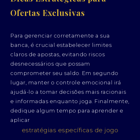
Ofertas Exclusivas
Para gerenciar corretamente a sua
banca, é crucial estabelecer limites
claros de apostas, evitando riscos
desnecessários que possam
comprometer seu saldo. Em segundo
lugar, manter o controle emocional irá
ajudá-lo a tomar decisões mais racionais
e informadas enquanto joga. Finalmente,
dedique algum tempo para aprender e
aplicar
estratégias específicas de jogo