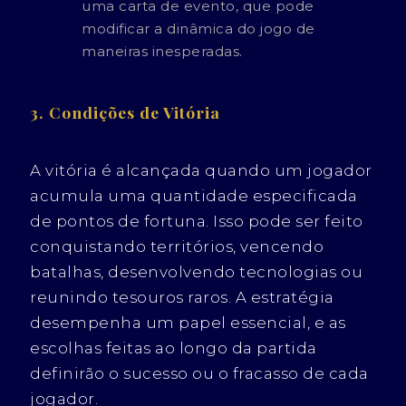
uma carta de evento, que pode
modificar a dinâmica do jogo de
maneiras inesperadas.
3. Condições de Vitória
A vitória é alcançada quando um jogador
acumula uma quantidade especificada
de pontos de fortuna. Isso pode ser feito
conquistando territórios, vencendo
batalhas, desenvolvendo tecnologias ou
reunindo tesouros raros. A estratégia
desempenha um papel essencial, e as
escolhas feitas ao longo da partida
definirão o sucesso ou o fracasso de cada
jogador.