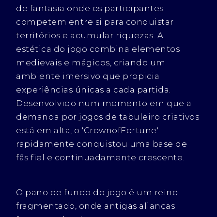
de fantasia onde os participantes
competem entre si para conquistar
territórios e acumular riquezas. A
estética do jogo combina elementos
medievais e mágicos, criando um
ambiente imersivo que propicia
experiências únicas a cada partida.
Desenvolvido num momento em que a
demanda por jogos de tabuleiro criativos
está em alta, o 'CrownofFortune'
rapidamente conquistou uma base de
fãs fiel e continuadamente crescente.
O pano de fundo do jogo é um reino
fragmentado, onde antigas alianças