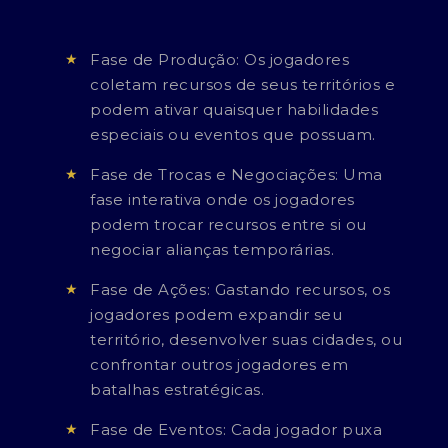
Fase de Produção:
Os jogadores
coletam recursos de seus territórios e
podem ativar quaisquer habilidades
especiais ou eventos que possuam.
Fase de Trocas e Negociações:
Uma
fase interativa onde os jogadores
podem trocar recursos entre si ou
negociar alianças temporárias.
Fase de Ações:
Gastando recursos, os
jogadores podem expandir seu
território, desenvolver suas cidades, ou
confrontar outros jogadores em
batalhas estratégicas.
Fase de Eventos:
Cada jogador puxa