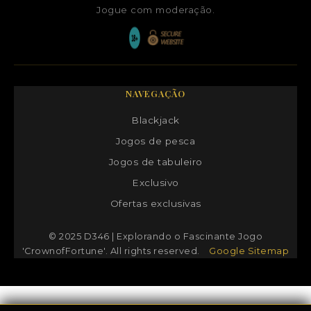
Jogue com moderação.
NAVEGAÇÃO
Blackjack
Jogos de pesca
Jogos de tabuleiro
Exclusivo
Ofertas exclusivas
© 2025
D346 | Explorando o Fascinante Jogo
'CrownofFortune'
. All rights reserved.
Google Sitemap