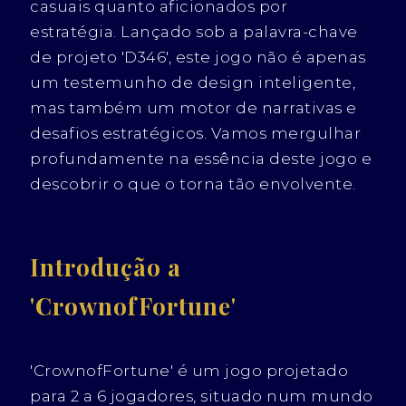
casuais quanto aficionados por
estratégia. Lançado sob a palavra-chave
de projeto 'D346', este jogo não é apenas
um testemunho de design inteligente,
mas também um motor de narrativas e
desafios estratégicos. Vamos mergulhar
profundamente na essência deste jogo e
descobrir o que o torna tão envolvente.
Introdução a
'CrownofFortune'
'CrownofFortune' é um jogo projetado
para 2 a 6 jogadores, situado num mundo