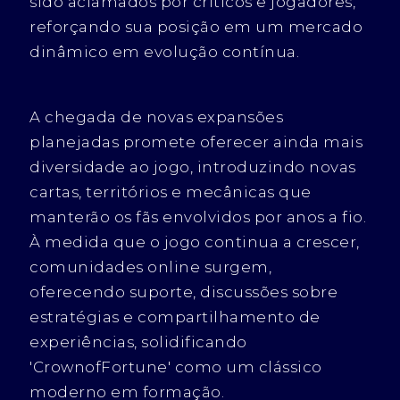
sido aclamados por críticos e jogadores,
reforçando sua posição em um mercado
dinâmico em evolução contínua.
A chegada de novas expansões
planejadas promete oferecer ainda mais
diversidade ao jogo, introduzindo novas
cartas, territórios e mecânicas que
manterão os fãs envolvidos por anos a fio.
À medida que o jogo continua a crescer,
comunidades online surgem,
oferecendo suporte, discussões sobre
estratégias e compartilhamento de
experiências, solidificando
'CrownofFortune' como um clássico
moderno em formação.