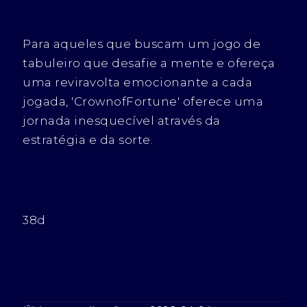
Para aqueles que buscam um jogo de
tabuleiro que desafie a mente e ofereça
uma reviravolta emocionante a cada
jogada, 'CrownofFortune' oferece uma
jornada inesquecível através da
estratégia e da sorte.
38d