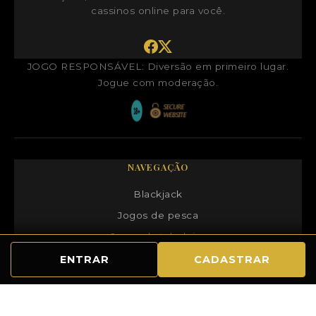
cassinos online para você.
JOGO RESPONSÁVEL: Diversão em primeiro lugar.
Jogue com moderação.
NAVEGAÇÃO
Blackjack
Jogos de pesca
Jogos de tabuleiro
Exclusivo
ENTRAR
CADASTRAR
Ofertas exclusivas
© 2025
D346 | Desvendando o Universo de DiscoNight: O