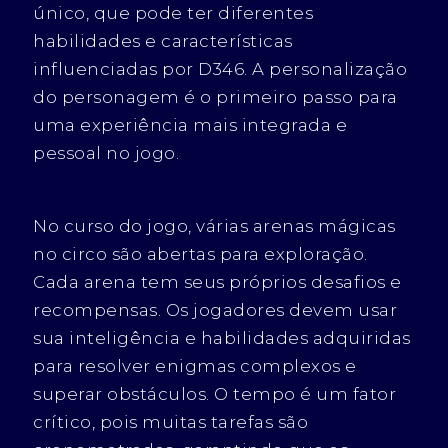
único, que pode ter diferentes
habilidades e características
influenciadas por D346. A personalização
do personagem é o primeiro passo para
uma experiência mais integrada e
pessoal no jogo.
No curso do jogo, várias arenas mágicas
no circo são abertas para exploração.
Cada arena tem seus próprios desafios e
recompensas. Os jogadores devem usar
sua inteligência e habilidades adquiridas
para resolver enigmas complexos e
superar obstáculos. O tempo é um fator
crítico, pois muitas tarefas são