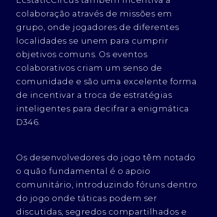
colaboração através de missões em
grupo, onde jogadores de diferentes
localidades se unem para cumprir
objetivos comuns. Os eventos
colaborativos criam um senso de
comunidade e são uma excelente forma
de incentivar a troca de estratégias
inteligentes para decifrar a enigmática
D346.
Os desenvolvedores do jogo têm notado
o quão fundamental é o apoio
comunitário, introduzindo fóruns dentro
do jogo onde táticas podem ser
discutidas, segredos compartilhados e