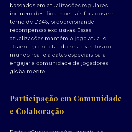
baseados em atualizações regulares
incluem desafios especiais focados em
torno de D346, proporcionando
recompensas exclusivas. Essas
atualizações mantêm o jogo atual e
atraente, conectando-se a eventos do
mundo real e a datas especiais para
engajar a comunidade de jogadores
globalmente.
Participação em Comunidade
e Colaboração
EcstaticCircus também incentiva a