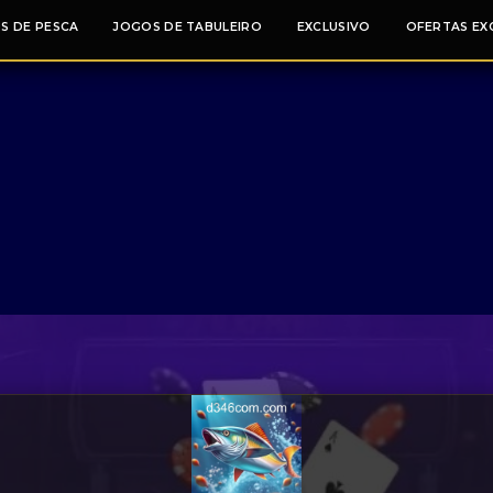
S DE PESCA
JOGOS DE TABULEIRO
EXCLUSIVO
OFERTAS EX