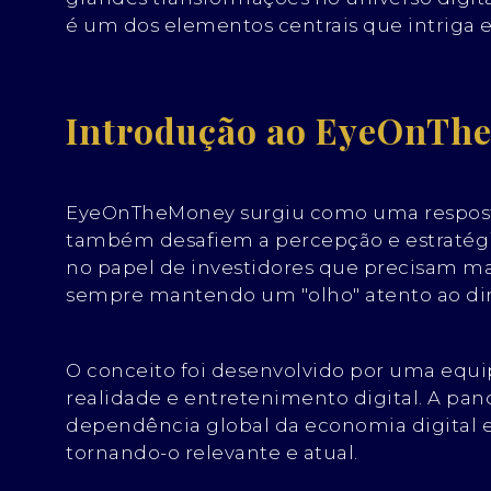
é um dos elementos centrais que intriga e 
Introdução ao EyeOnTh
EyeOnTheMoney surgiu como uma resposta
também desafiem a percepção e estratégia
no papel de investidores que precisam ma
sempre mantendo um "olho" atento ao din
O conceito foi desenvolvido por uma equi
realidade e entretenimento digital. A pa
dependência global da economia digital e
tornando-o relevante e atual.