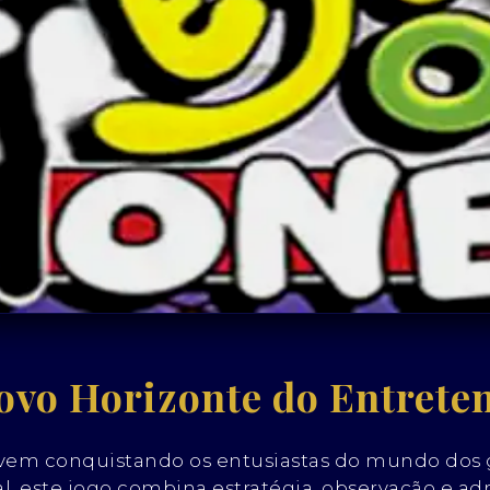
o Horizonte do Entreten
vem conquistando os entusiastas do mundo dos
l, este jogo combina estratégia, observação e a