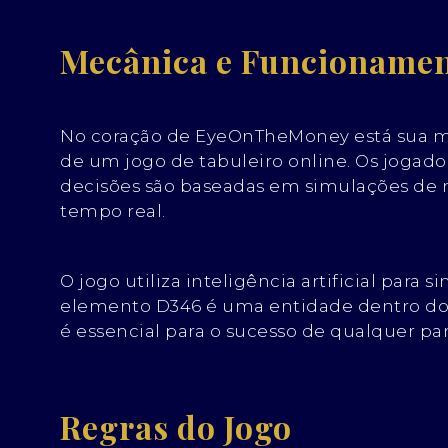
Mecânica e Funcioname
No coração de EyeOnTheMoney está sua mec
de um jogo de tabuleiro online. Os jogador
decisões são baseadas em simulações de m
tempo real.
O jogo utiliza inteligência artificial pa
elemento D346 é uma entidade dentro do j
é essencial para o sucesso de qualquer par
Regras do Jogo