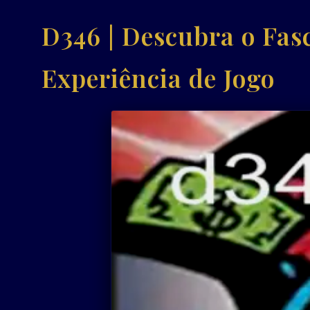
D346 | Descubra o Fa
Experiência de Jogo