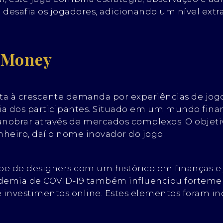
desafia os jogadores, adicionando um nível extra
eMoney
 à crescente demanda por experiências de jog
 dos participantes. Situado em um mundo finance
nobrar através de mercados complexos. O objetiv
heiro, daí o nome inovador do jogo.
pe de designers com um histórico em finanças e 
ndemia de COVID-19 também influenciou fortemen
 investimentos online. Estes elementos foram inc