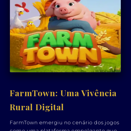
FarmTown: Uma Vivência
Rural Digital
FarmTown emergiu no cenário dos jogos
como uma plataforma empolgante que