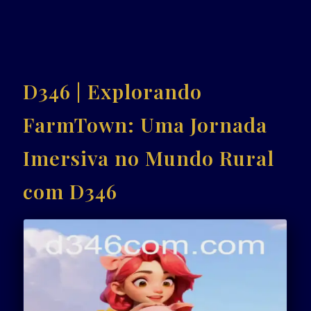
D346 | Explorando
FarmTown: Uma Jornada
Imersiva no Mundo Rural
com D346