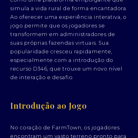
simula a vida rural de forma encantadora.
Ao oferecer uma experiência interativa, o
jogo permite que os jogadores se
transformem em administradores de
suas próprias fazendas virtuais. Sua
popularidade cresceu rapidamente,
especialmente com a introdução do
recurso D346, que trouxe um novo nível
de interação e desafio.
Introdução ao Jogo
No coração de FarmTown, os jogadores
encontram um vasto terreno pronto para