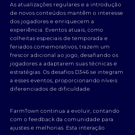
As atualizações regulares e a introdução
de novos conteúdos mantêm o interesse
dos jogadores e enriquecem a
experiência. Eventos atuais, como
colheitas especiais de temporada e
feriados comemorativos, trazem um
frescor adicional ao jogo, desafiando os
jogadores a adaptarem suas técnicas e
estratégias. Os desafios D346 se integram
a esses eventos, proporcionando níveis
diferenciados de dificuldade.
FarmTown continua a evoluir, contando
com o feedback da comunidade para
ajustes e melhorias. Esta interação