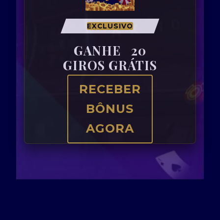
EXCLUSIVO
GANHE
20
GIROS GRÁTIS
RECEBER
BÔNUS
AGORA