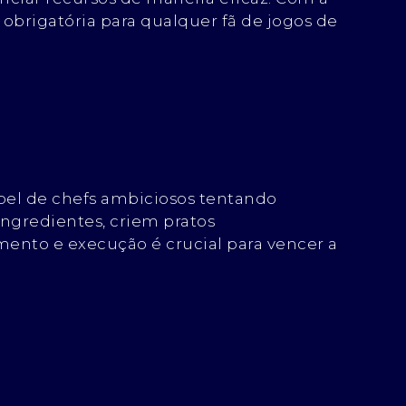
brigatória para qualquer fã de jogos de
pel de chefs ambiciosos tentando
ingredientes, criem pratos
mento e execução é crucial para vencer a