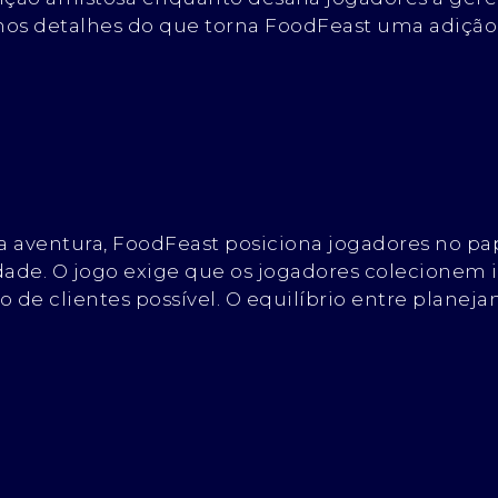
s detalhes do que torna FoodFeast uma adição o
 aventura, FoodFeast posiciona jogadores no pa
dade. O jogo exige que os jogadores colecionem 
de clientes possível. O equilíbrio entre planeja