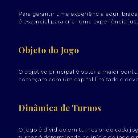
Para garantir uma experiência equilibrada
é essencial para criar uma experiência jus
Objeto do Jogo
O objetivo principal é obter a maior pontua
começam com um capital limitado e devem 
Dinâmica de Turnos
O jogo é dividido em turnos onde cada jo
turnos é determinada no início do jogo e p