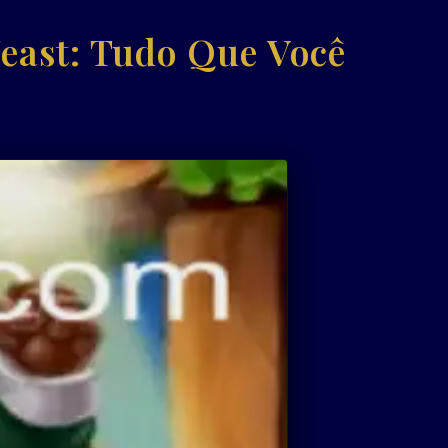
east: Tudo Que Você