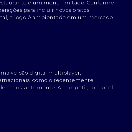
estaurante e um menu limitado. Conforme
rações para incluir novos pratos
gital, o jogo é ambientado em um mercado
ma versão digital multiplayer,
ternacionais, como o recentemente
ades constantemente. A competição global