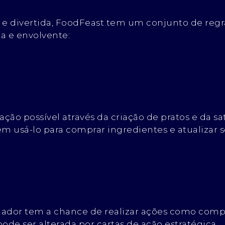
 e divertida, FoodFeast tem um conjunto de regr
ta e envolvente:
ção possível através da criação de pratos e da sa
usá-lo para comprar ingredientes e atualizar s
gador tem a chance de realizar ações como compr
ode ser alterada por cartas de ação estratégica.