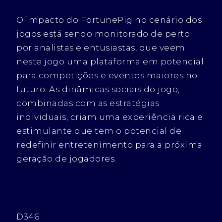
O impacto do FortunePig no cenário dos
jogos está sendo monitorado de perto
por analistas e entusiastas, que veem
neste jogo uma plataforma em potencial
para competições e eventos maiores no
futuro. As dinâmicas sociais do jogo,
combinadas com as estratégias
individuais, criam uma experiência rica e
estimulante que tem o potencial de
redefinir entretenimento para a próxima
geração de jogadores.
D346