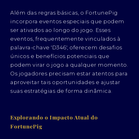
Além das regras básicas, o FortunePig
incorpora eventos especiais que podem
ser ativados ao longo do jogo. Esses
eventos, frequentemente vinculados à
palavra-chave 'D346', oferecem desafios
únicos e benefícios potenciais que
podem virar o jogo a qualquer momento.
Os jogadores precisam estar atentos para
aproveitar tais oportunidades e ajustar
suas estratégias de forma dinâmica.
Explorando o Impacto Atual do
FortunePig