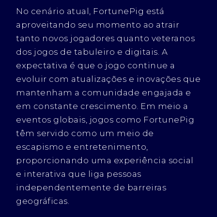
No cenário atual, FortunePig está
aproveitando seu momento ao atrair
tanto novos jogadores quanto veteranos
dos jogos de tabuleiro e digitais. A
expectativa é que o jogo continue a
evoluir com atualizações e inovações que
mantenham a comunidade engajada e
em constante crescimento. Em meio a
eventos globais, jogos como FortunePig
têm servido como um meio de
escapismo e entretenimento,
proporcionando uma experiência social
e interativa que liga pessoas
independentemente de barreiras
geográficas.