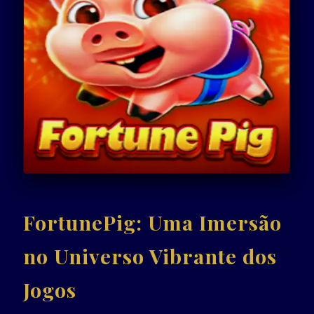
FortunePig: Uma Imersão
no Universo Vibrante dos
Jogos