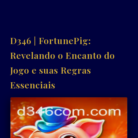
D346 | FortunePig:
Revelando o Encanto do
Jogo e suas Regras
Essenciais