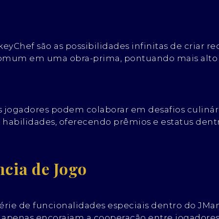
yChef são as possibilidades infinitas de criar re
omum em uma obra-prima, pontuando mais alto no
s jogadores podem colaborar em desafios culiná
ar habilidades, oferecendo prêmios e estatus den
ncia de Jogo
érie de funcionalidades especiais dentro do JMa
não apenas encorajam a cooperação entre jogad