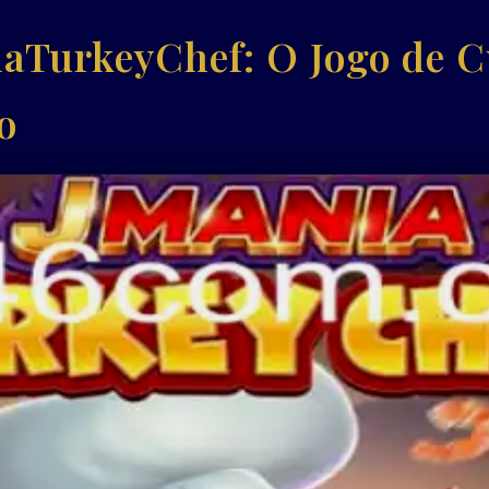
aTurkeyChef: O Jogo de C
o