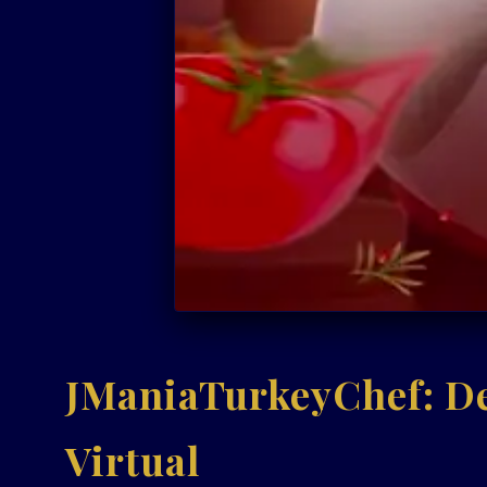
JManiaTurkeyChef: De
Virtual