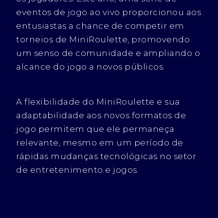
eventos de jogo ao vivo proporcionou aos
entusiastas a chance de competir em
torneios de MiniRoulette, promovendo
um senso de comunidade e ampliando o
alcance do jogo a novos públicos.
A flexibilidade do MiniRoulette e sua
adaptabilidade aos novos formatos de
jogo permitem que ele permaneça
relevante, mesmo em um período de
rápidas mudanças tecnológicas no setor
de entretenimento e jogos.