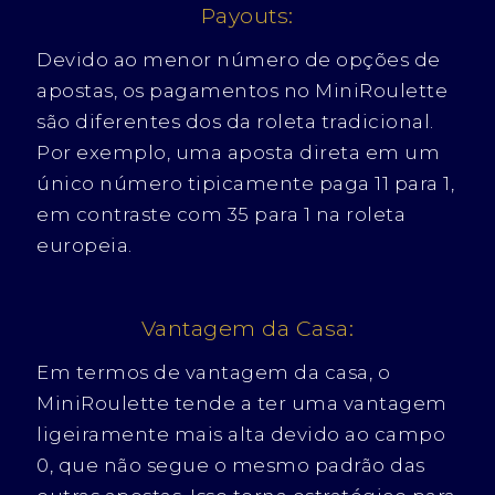
Payouts:
Devido ao menor número de opções de
apostas, os pagamentos no MiniRoulette
são diferentes dos da roleta tradicional.
Por exemplo, uma aposta direta em um
único número tipicamente paga 11 para 1,
em contraste com 35 para 1 na roleta
europeia.
Vantagem da Casa:
Em termos de vantagem da casa, o
MiniRoulette tende a ter uma vantagem
ligeiramente mais alta devido ao campo
0, que não segue o mesmo padrão das