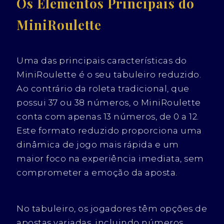
Os Elementos Principais do
MiniRoulette
Uma das principais características do
MiniRoulette é o seu tabuleiro reduzido.
Ao contrário da roleta tradicional, que
possui 37 ou 38 números, o MiniRoulette
conta com apenas 13 números, de 0 a 12.
Este formato reduzido proporciona uma
dinâmica de jogo mais rápida e um
maior foco na experiência imediata, sem
comprometer a emoção da aposta.
No tabuleiro, os jogadores têm opções de
apostas variadas, incluindo números