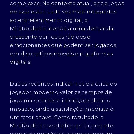
complexas. No contexto atual, onde jogos
de azar estão cada vez mais integrados
ao entretenimento digital, o
MiniRoulette atende a uma demanda
crescente por jogos rápidos e
emocionantes que podem ser jogados
em dispositivos móveis e plataformas
digitais.
Dados recentes indicam que a ótica do
jogador moderno valoriza tempos de
jogo mais curtos e interações de alto
impacto, onde a satisfação imediata é
um fator chave. Como resultado, o
MiniRoulette se alinha perfeitamente
com essa tendência, proporcionando