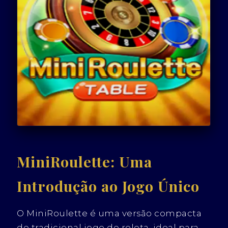
MiniRoulette: Uma
Introdução ao Jogo Único
O MiniRoulette é uma versão compacta
do tradicional jogo de roleta, ideal para