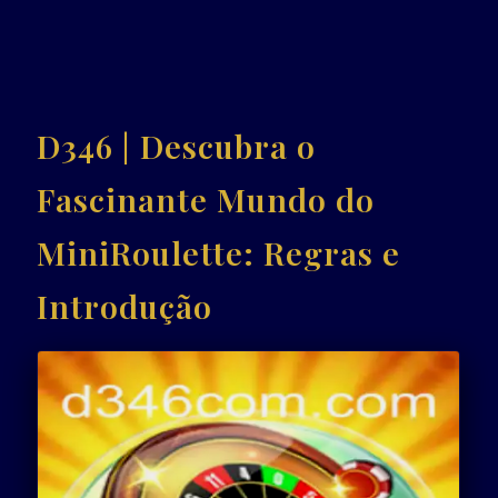
D346 | Descubra o
Fascinante Mundo do
MiniRoulette: Regras e
Introdução