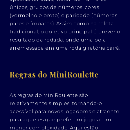
únicos, grupos de números, cores
(vermelho e preto) e paridade (números
pares e ímpares). Assim como na roleta
tradicional, o objetivo principal é prever o
resultado da rodada, onde uma bola
arremessada em uma roda giratória cairá.
Regras do MiniRoulette
As regras do MiniRoulette são
relativamente simples, tornando-o
acessível para novos jogadores e atraente
para aqueles que preferem jogos com
menor complexidade. Aqui estão