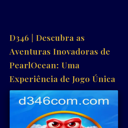
D346 | Descubra as
Aventuras Inovadoras de
PearlOcean: Uma
Experiência de Jogo Única