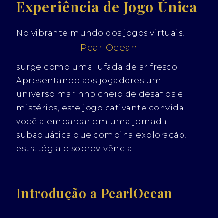
Experiência de Jogo Única
No vibrante mundo dos jogos virtuais,
PearlOcean
surge como uma lufada de ar fresco.
Apresentando aos jogadores um
universo marinho cheio de desafios e
mistérios, este jogo cativante convida
você a embarcar em uma jornada
subaquática que combina exploração,
estratégia e sobrevivência.
Introdução a PearlOcean