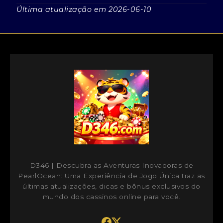
Última atualização em 2026-06-10
D346 | Descubra as Aventuras Inovadoras de
PearlOcean: Uma Experiência de Jogo Única
traz as
últimas atualizações, dicas e bônus exclusivos do
mundo dos cassinos online para você.