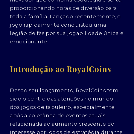
proporcionando horas de diversão para
toda a família. Lançado recentemente, o
jogo rapidamente conquistou uma
legião de fãs por sua jogabilidade única e
emocionante.
Introdução ao RoyalCoins
Desde seu lançamento, RoyalCoins tem
sido o centro das atenções no mundo
dos jogos de tabuleiro, especialmente
após a coletânea de eventos atuais
relacionada ao aumento crescente do
interesse por jogos de estratégia durante