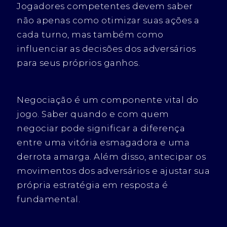
Jogadores competentes devem saber
não apenas como otimizar suas ações a
cada turno, mas também como
influenciar as decisões dos adversários
para seus próprios ganhos.
Negociação é um componente vital do
jogo. Saber quando e com quem
negociar pode significar a diferença
entre uma vitória esmagadora e uma
derrota amarga. Além disso, antecipar os
movimentos dos adversários e ajustar sua
própria estratégia em resposta é
fundamental.