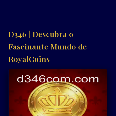
D346 | Descubra o
Fascinante Mundo de
RoyalCoins