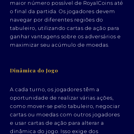
maior número possível de RoyalCoins até
o final da partida. Os jogadores devem
navegar por diferentes regiões do
tabuleiro, utilizando cartas de ação para
ganhar vantagens sobre os adversários e
maximizar seu acúmulo de moedas.
Dinâmica do Jogo
A cada turno, os jogadores têm a
oportunidade de realizar várias ações,
como mover-se pelo tabuleiro, negociar
cartas ou moedas com outros jogadores
e usar cartas de ação para alterar a
dinâmica do jogo. Isso exige dos