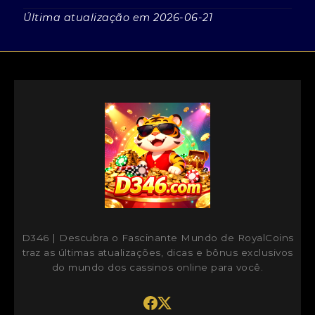
Última atualização em 2026-06-21
D346 | Descubra o Fascinante Mundo de RoyalCoins
traz as últimas atualizações, dicas e bônus exclusivos
do mundo dos cassinos online para você.