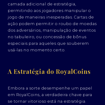
camada adicional de estratégia,
permitindo aos jogadores manipular o
jogo de maneiras inesperadas. Cartas de
ação podem permitir o roubo de moedas
dos adversários, manipulação de eventos
no tabuleiro, ou concessão de bônus
especiais para aqueles que souberem
usá-las no momento certo.
A Estratégia do RoyalCoins
Embora a sorte desempenhe um papel
em RoyalCoins, a verdadeira chave para
se tornar vitorioso está na estratégia.