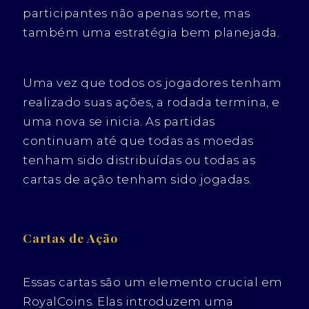
participantes não apenas sorte, mas
também uma estratégia bem planejada.
Uma vez que todos os jogadores tenham
realizado suas ações, a rodada termina, e
uma nova se inicia. As partidas
continuam até que todas as moedas
tenham sido distribuídas ou todas as
cartas de ação tenham sido jogadas.
Cartas de Ação
Essas cartas são um elemento crucial em
RoyalCoins. Elas introduzem uma