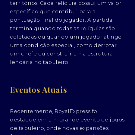
territórios. Cada relíquia possui um valor
específico que contribui para a
pontuação final do jogador. A partida
termina quando todas as relíquias são
coletadas ou quando um jogador atinge
uma condição especial, como derrotar
um chefe ou construir uma estrutura
lendária no tabuleiro.
Eventos Atuais
Recentemente, RoyalExpress foi
destaque em um grande evento de jogos
de tabuleiro, onde novas expansões