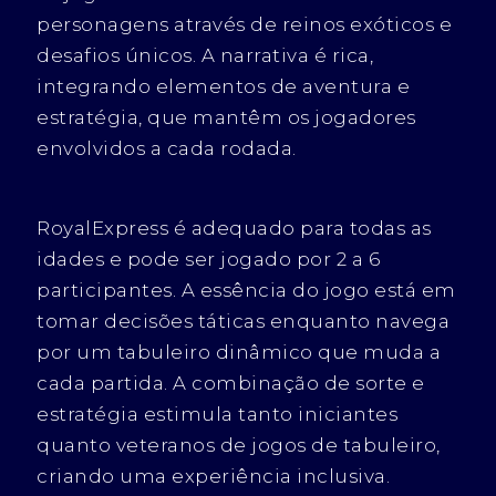
personagens através de reinos exóticos e
desafios únicos. A narrativa é rica,
integrando elementos de aventura e
estratégia, que mantêm os jogadores
envolvidos a cada rodada.
RoyalExpress é adequado para todas as
idades e pode ser jogado por 2 a 6
participantes. A essência do jogo está em
tomar decisões táticas enquanto navega
por um tabuleiro dinâmico que muda a
cada partida. A combinação de sorte e
estratégia estimula tanto iniciantes
quanto veteranos de jogos de tabuleiro,
criando uma experiência inclusiva.