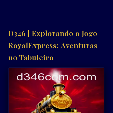
D346 | Explorando o Jogo
RoyalExpress: Aventuras
no Tabuleiro