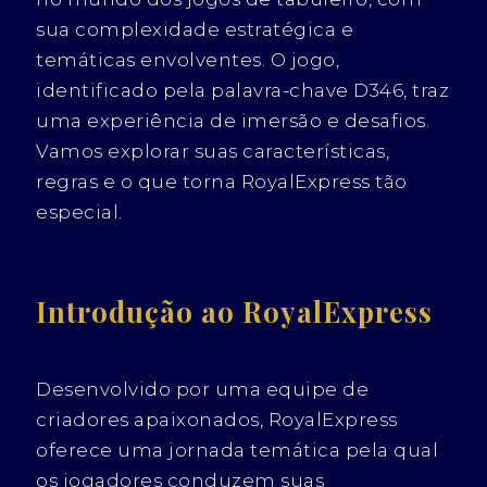
sua complexidade estratégica e
temáticas envolventes. O jogo,
identificado pela palavra-chave D346, traz
uma experiência de imersão e desafios.
Vamos explorar suas características,
regras e o que torna RoyalExpress tão
especial.
Introdução ao RoyalExpress
Desenvolvido por uma equipe de
criadores apaixonados, RoyalExpress
oferece uma jornada temática pela qual
os jogadores conduzem suas