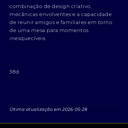
combinação de design criativo,
mecânicas envolventes e a capacidade
de reunir amigos e familiares em torno
de uma mesa para momentos
inesquecíveis.
38d
Última atualização em 2026-05-28