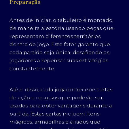
Preparação
Antes de iniciar, o tabuleiro é montado
de maneira aleatória usando peças que
representam diferentes territórios
dentro do jogo. Este fator garante que
cada partida seja única, desafiando os
jogadores a repensar suas estratégias
constantemente.
Além disso, cada jogador recebe cartas
de ação e recursos que poderão ser
usados para obter vantagens durante a
partida. Estas cartas incluem itens
mágicos, armadilhas e aliados que