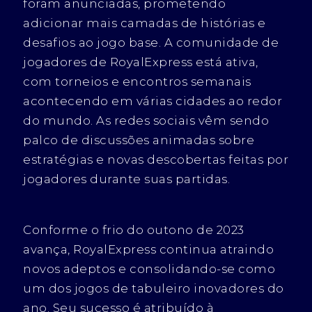
foram anunciadas, prometendo
adicionar mais camadas de histórias e
desafios ao jogo base. A comunidade de
jogadores de RoyalExpress está ativa,
com torneios e encontros semanais
acontecendo em várias cidades ao redor
do mundo. As redes sociais vêm sendo
palco de discussões animadas sobre
estratégias e novas descobertas feitas por
jogadores durante suas partidas.
Conforme o frio do outono de 2023
avança, RoyalExpress continua atraindo
novos adeptos e consolidando-se como
um dos jogos de tabuleiro inovadores do
ano. Seu sucesso é atribuído à