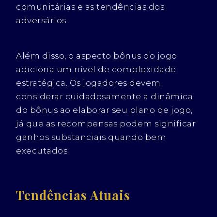
comunitárias e as tendências dos
adversários.
Além disso, o aspecto bônus do jogo
adiciona um nível de complexidade
estratégica. Os jogadores devem
considerar cuidadosamente a dinâmica
do bônus ao elaborar seu plano de jogo,
já que as recompensas podem significar
ganhos substanciais quando bem
executados.
Tendências Atuais