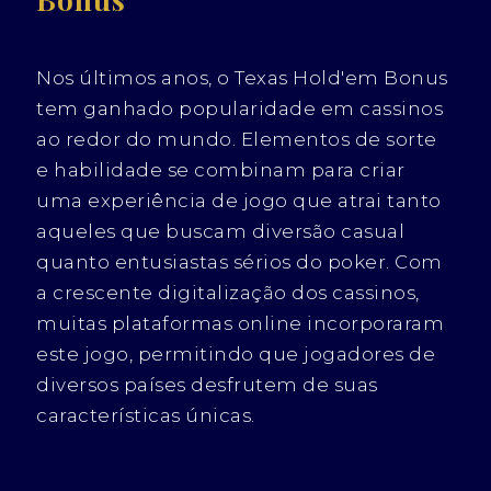
Nos últimos anos, o Texas Hold'em Bonus
tem ganhado popularidade em cassinos
ao redor do mundo. Elementos de sorte
e habilidade se combinam para criar
uma experiência de jogo que atrai tanto
aqueles que buscam diversão casual
quanto entusiastas sérios do poker. Com
a crescente digitalização dos cassinos,
muitas plataformas online incorporaram
este jogo, permitindo que jogadores de
diversos países desfrutem de suas
características únicas.