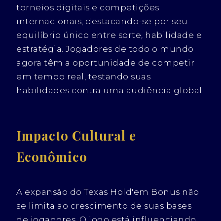
torneios digitais e competições
internacionais, destacando-se por seu
equilíbrio único entre sorte, habilidade e
estratégia. Jogadores de todo o mundo
agora têm a oportunidade de competir
em tempo real, testando suas
habilidades contra uma audiência global.
Impacto Cultural e
Econômico
A expansão do Texas Hold'em Bonus não
se limita ao crescimento de suas bases
de jogadores. O jogo está influenciando