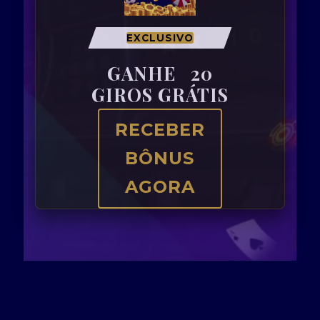
EXCLUSIVO
GANHE
20
GIROS GRÁTIS
RECEBER
BÔNUS
AGORA