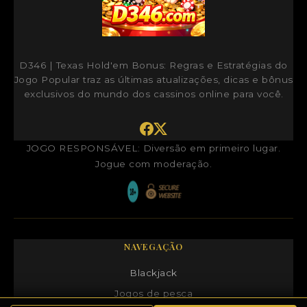
D346 | Texas Hold'em Bonus: Regras e Estratégias do
Jogo Popular
traz as últimas atualizações, dicas e bônus
exclusivos do mundo dos cassinos online para você.
JOGO RESPONSÁVEL: Diversão em primeiro lugar.
Jogue com moderação.
NAVEGAÇÃO
Blackjack
Jogos de pesca