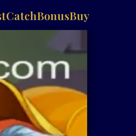
estCatchBonusBuy