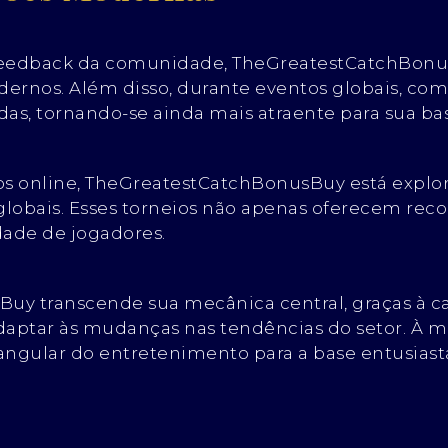
feedback da comunidade, TheGreatestCatchBonus
ernos. Além disso, durante eventos globais, como 
das, tornando-se ainda mais atraente para sua ba
ios online, TheGreatestCatchBonusBuy está exp
 globais. Esses torneios não apenas oferecem r
ade de jogadores.
Buy transcende sua mecânica central, graças à 
daptar às mudanças nas tendências do setor. À me
angular do entretenimento para a base entusiast