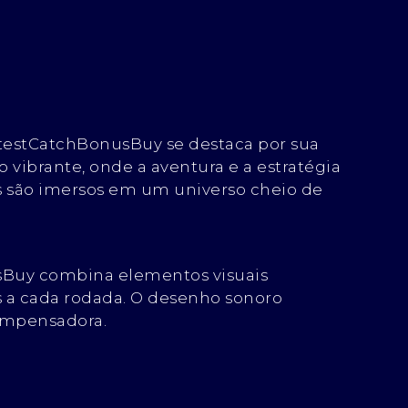
estCatchBonusBuy se destaca por sua
ibrante, onde a aventura e a estratégia
s são imersos em um universo cheio de
sBuy combina elementos visuais
 a cada rodada. O desenho sonoro
compensadora.