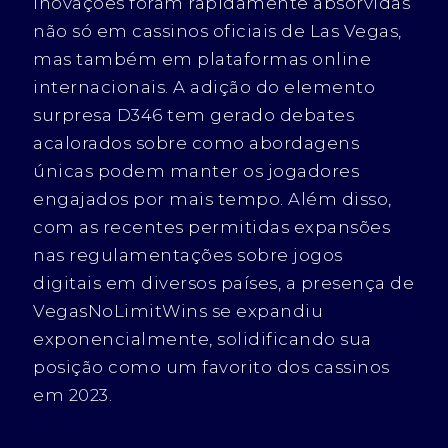
inovações foram rapidamente absorvidas
não só em cassinos oficiais de Las Vegas,
mas também em plataformas online
internacionais. A adição do elemento
surpresa D346 tem gerado debates
acalorados sobre como abordagens
únicas podem manter os jogadores
engajados por mais tempo. Além disso,
com as recentes permitidas expansões
nas regulamentações sobre jogos
digitais em diversos países, a presença de
VegasNoLimitWins se expandiu
exponencialmente, solidificando sua
posição como um favorito dos cassinos
em 2023.