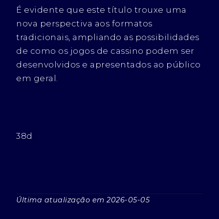
É evidente que este título trouxe uma
nova perspectiva aos formatos
tradicionais, ampliando as possibilidades
de como os jogos de cassino podem ser
desenvolvidos e apresentados ao público
em geral.
38d
Última atualização em 2026-05-05