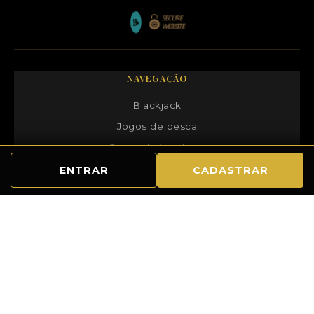
NAVEGAÇÃO
Blackjack
Jogos de pesca
Jogos de tabuleiro
Exclusivo
ENTRAR
CADASTRAR
Ofertas exclusivas
© 2025
D346 | VegasNoLimitWins: Um Mergulho no Jogo
de Azar que Está Revolucionando as Casas de Apostas
. All
rights reserved.
Google Sitemap
|
D346
|
38d
|
38d