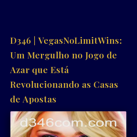
D346 | VegasNoLimitWins:
Um Mergulho no Jogo de
Azar que Está
Revolucionando as Casas
de Apostas