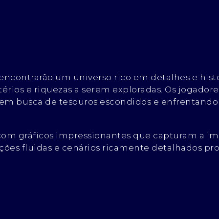
encontrarão um universo rico em detalhes e histór
istérios e riquezas a serem exploradas. Os jogad
 em busca de tesouros escondidos e enfrentando d
 com gráficos impressionantes que capturam a im
s fluidas e cenários ricamente detalhados pro