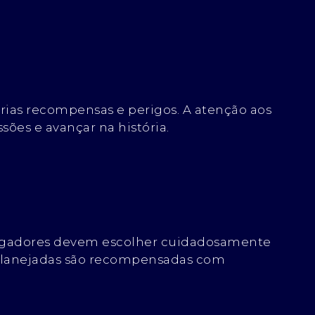
rias recompensas e perigos. A atenção aos
sões e avançar na história.
 jogadores devem escolher cuidadosamente
m planejadas são recompensadas com