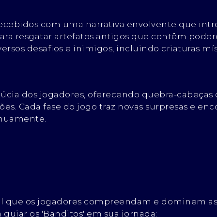
 recebidos com uma narrativa envolvente que intro
ara resgatar artefatos antigos que contêm podero
rsos desafios e inimigos, incluindo criaturas mís
astúcia dos jogadores, oferecendo quebra-cabeças
ões. Cada fase do jogo traz novas surpresas e en
inuamente.
cial que os jogadores compreendam e dominem as 
 guiar os 'Banditos' em sua jornada: