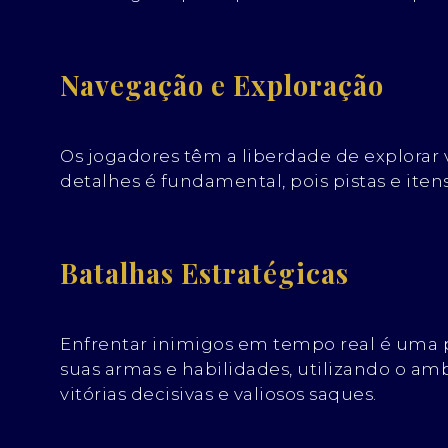
Navegação e Exploração
Os jogadores têm a liberdade de explorar
detalhes é fundamental, pois pistas e iten
Batalhas Estratégicas
Enfrentar inimigos em tempo real é uma 
suas armas e habilidades, utilizando o a
vitórias decisivas e valiosos saques.